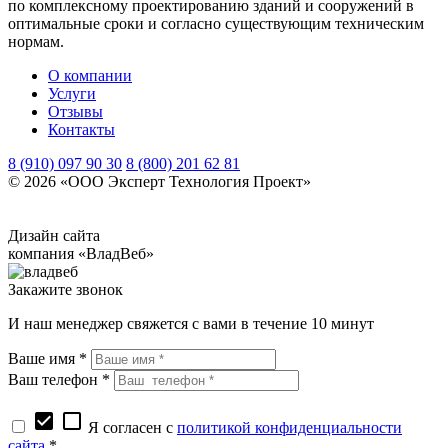
по комплексному проектированию зданий и сооружений в
оптимальные сроки и согласно существующим техническим
нормам.
О компании
Услуги
Отзывы
Контакты
8 (910) 097 90 30
8 (800) 201 62 81
© 2026 «ООО Эксперт Технология Проект»
© Все права защищены. Использование материалов без
письменного разрешения запрещено.
Дизайн сайта
компания «ВладВеб»
Закажите звонок
И наш менеджер свяжется с вами в течение 10 минут
Ваше имя *
Ваш телефон *
check_box
check_box_outline_blank
Я согласен с
политикой конфиденциальности
сайта
*