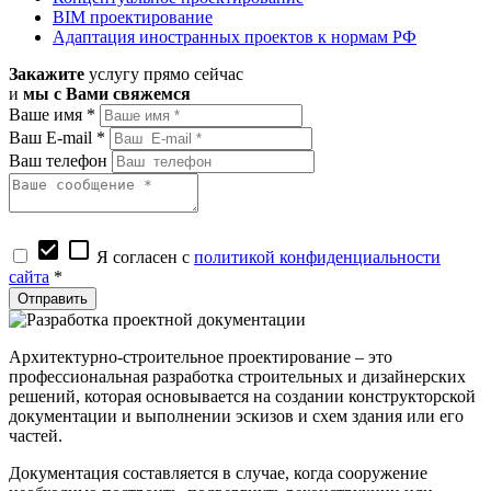
BIM проектирование
Адаптация иностранных проектов к нормам РФ
Закажите
услугу прямо сейчас
и
мы с Вами свяжемся
Ваше имя *
Ваш E-mail *
Ваш телефон
check_box
check_box_outline_blank
Я согласен с
политикой конфиденциальности
сайта
*
Архитектурно-строительное проектирование – это
профессиональная разработка строительных и дизайнерских
решений, которая основывается на создании конструкторской
документации и выполнении эскизов и схем здания или его
частей.
Документация составляется в случае, когда сооружение